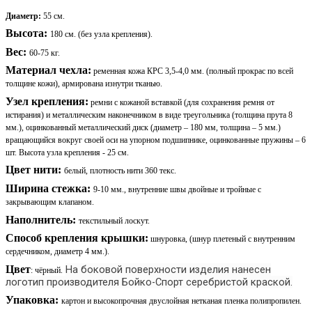
Диаметр:
55 см
.
Высота:
180 см. (без узла крепления).
Вес:
60-75 кг.
Материал чехла:
ременная кожа КРС 3,5-4,0 мм. (полный прокрас по всей
толщине кожи), армирована изнутри тканью.
Узел крепления:
ремни с кожаной вставкой (для сохранения ремня от
истирания) и металлическим наконечником в виде треугольника (толщина прута 8
мм.), оцинкованный металлический диск (диаметр – 180 мм, толщина – 5 мм.)
вращающийся вокруг своей оси на упорном подшипнике, оцинкованные пружины – 6
шт. Высота узла крепления - 25 см.
Цвет нити:
белый, плотность нити 360 текс.
Ширина стежка:
9-10 мм.,
внутренние швы двойные и тройные с
закрывающим клапаном.
Наполнитель:
текстильный лоскут.
Способ крепления крышки:
шнуровка, (шнур плетеный с внутренним
сердечником, диаметр 4 мм.).
Цвет
На боковой поверхности изделия нанесен
: чёрный.
логотип производителя Бойко-Спорт серебристой краской.
Упаковка:
картон и высокопрочная двуслойная нетканая пленка полипропилен.