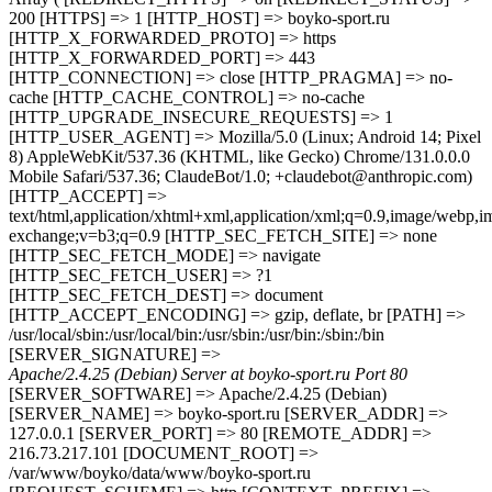
200 [HTTPS] => 1 [HTTP_HOST] => boyko-sport.ru
[HTTP_X_FORWARDED_PROTO] => https
[HTTP_X_FORWARDED_PORT] => 443
[HTTP_CONNECTION] => close [HTTP_PRAGMA] => no-
cache [HTTP_CACHE_CONTROL] => no-cache
[HTTP_UPGRADE_INSECURE_REQUESTS] => 1
[HTTP_USER_AGENT] => Mozilla/5.0 (Linux; Android 14; Pixel
8) AppleWebKit/537.36 (KHTML, like Gecko) Chrome/131.0.0.0
Mobile Safari/537.36; ClaudeBot/1.0; +claudebot@anthropic.com)
[HTTP_ACCEPT] =>
text/html,application/xhtml+xml,application/xml;q=0.9,image/webp,im
exchange;v=b3;q=0.9 [HTTP_SEC_FETCH_SITE] => none
[HTTP_SEC_FETCH_MODE] => navigate
[HTTP_SEC_FETCH_USER] => ?1
[HTTP_SEC_FETCH_DEST] => document
[HTTP_ACCEPT_ENCODING] => gzip, deflate, br [PATH] =>
/usr/local/sbin:/usr/local/bin:/usr/sbin:/usr/bin:/sbin:/bin
[SERVER_SIGNATURE] =>
Apache/2.4.25 (Debian) Server at boyko-sport.ru Port 80
[SERVER_SOFTWARE] => Apache/2.4.25 (Debian)
[SERVER_NAME] => boyko-sport.ru [SERVER_ADDR] =>
127.0.0.1 [SERVER_PORT] => 80 [REMOTE_ADDR] =>
216.73.217.101 [DOCUMENT_ROOT] =>
/var/www/boyko/data/www/boyko-sport.ru