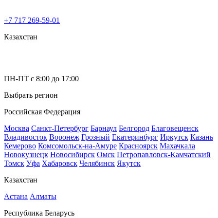
+7 717 269-59-01
Казахстан
ПН-ПТ с 8:00 до 17:00
Выбрать регион
Российская Федерация
Москва
Санкт-Петербург
Барнаул
Белгород
Благовещенск
Владивосток
Воронеж
Грозный
Екатеринбург
Иркутск
Казань
Кемерово
Комсомольск-на-Амуре
Красноярск
Махачкала
Новокузнецк
Новосибирск
Омск
Петропавловск-Камчатский
Томск
Уфа
Хабаровск
Челябинск
Якутск
Казахстан
Астана
Алматы
Республика Беларусь