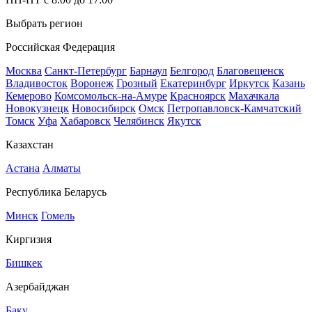
Выбрать регион
Российская Федерация
Москва
Санкт-Петербург
Барнаул
Белгород
Благовещенск
Владивосток
Воронеж
Грозный
Екатеринбург
Иркутск
Казань
Кемерово
Комсомольск-на-Амуре
Красноярск
Махачкала
Новокузнецк
Новосибирск
Омск
Петропавловск-Камчатский
Томск
Уфа
Хабаровск
Челябинск
Якутск
Казахстан
Астана
Алматы
Республика Беларусь
Минск
Гомель
Киргизия
Бишкек
Азербайджан
Баку