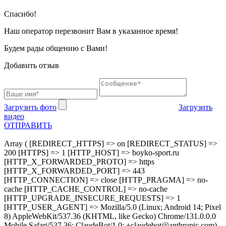
Cпасибо!
Наш оператор перезвонит Вам в указанное время!
Будем рады общению с Вами!
Добавить отзыв
Загрузить фото
Загрузить
видео
ОТПРАВИТЬ
Array ( [REDIRECT_HTTPS] => on [REDIRECT_STATUS] =>
200 [HTTPS] => 1 [HTTP_HOST] => boyko-sport.ru
[HTTP_X_FORWARDED_PROTO] => https
[HTTP_X_FORWARDED_PORT] => 443
[HTTP_CONNECTION] => close [HTTP_PRAGMA] => no-
cache [HTTP_CACHE_CONTROL] => no-cache
[HTTP_UPGRADE_INSECURE_REQUESTS] => 1
[HTTP_USER_AGENT] => Mozilla/5.0 (Linux; Android 14; Pixel
8) AppleWebKit/537.36 (KHTML, like Gecko) Chrome/131.0.0.0
Mobile Safari/537.36; ClaudeBot/1.0; +claudebot@anthropic.com)