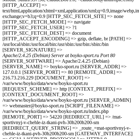
[HTTP_ACCEPT] =>
text/html,application/xhtml+xml,application/xml;q=0.9,image/webp,im
exchange;v=b3;q=0.9 [HTTP_SEC_FETCH_SITE] => none
[HTTP_SEC_FETCH_MODE] => navigate
[HTTP_SEC_FETCH_USER] => ?1
[HTTP_SEC_FETCH_DEST] => document
[HTTP_ACCEPT_ENCODING] => gzip, deflate, br [PATH] =>
/usr/local/sbin:/usr/local/bin:/usr/sbin:/usr/bin:/sbin:/bin
[SERVER_SIGNATURE] =>
Apache/2.4.25 (Debian) Server at boyko-sport.ru Port 80
[SERVER_SOFTWARE] => Apache/2.4.25 (Debian)
[SERVER_NAME] => boyko-sport.ru [SERVER_ADDR] =>
127.0.0.1 [SERVER_PORT] => 80 [REMOTE_ADDR] =>
216.73.216.229 [DOCUMENT_ROOT] =>
/var/www/boyko/data/www/boyko-sport.ru
[REQUEST_SCHEME] => http [CONTEXT_PREFIX] =>
[CONTEXT_DOCUMENT_ROOT] =>
/var/www/boyko/data/www/boyko-sport.ru [SERVER_ADMIN]
=> webmaster@boyko-sport.ru [SCRIPT_FILENAME] =>
/var/www/boyko/data/www/boyko-sport.ru/index.php
[REMOTE_PORT] => 54220 [REDIRECT_URL] => /mat-
sportivnyj-v-chehle-iz-tkani-pvh-30h200h200-sm
[REDIRECT_QUERY_STRING] => _route_=mat-sportivnyj-v-
chehle-iz-tkani-pvh-30h200h200-sm [GATEWAY_INTERFACE]