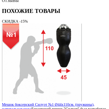
ОТЗЫВЫ
ПОХОЖИЕ ТОВАРЫ
СКИДКА -15%
Мешок боксерский Силуэт №1 Ø44х110см. (пружины),
натуральная кожа
Боксерский мешок "Силуэт" был разработан