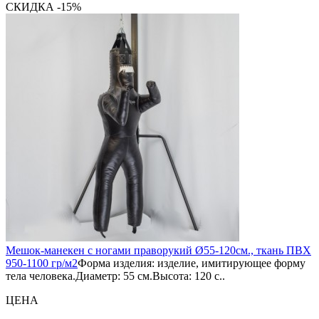
СКИДКА -15%
Мешок-манекен с ногами праворукий Ø55-120см., ткань ПВХ
950-1100 гр/м2
Форма изделия: изделие, имитирующее форму
тела человека.Диаметр: 55 см.Высота: 120 с..
ЦЕНА