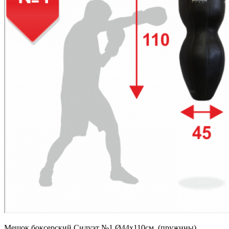
Мешок боксерский Силуэт №1 Ø44х110см. (пружины),