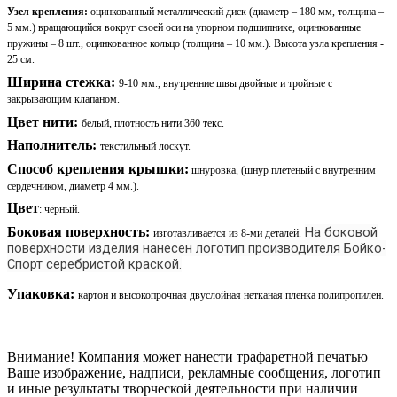
Узел крепления
:
оцинкованный металлический диск (диаметр – 180 мм, толщина –
5 мм.) вращающийся вокруг своей оси на упорном подшипнике, оцинкованные
пружины – 8 шт., оцинкованное кольцо (толщина – 10 мм.). Высота узла крепления -
25 см.
Ширина стежка:
9-10 мм.,
внутренние швы двойные и тройные с
закрывающим клапаном.
Цвет нити:
белый, плотность нити 360 текс.
Наполнитель:
текстильный лоскут.
Способ крепления крышки:
шнуровка, (шнур плетеный с внутренним
сердечником, диаметр 4 мм.).
Цвет
: чёрный.
Боковая поверхность:
На боковой
изготавливается из 8-ми деталей.
поверхности изделия нанесен логотип производителя Бойко-
Спорт серебристой краской.
Упаковка:
картон и высокопрочная двуслойная нетканая пленка полипропилен.
Внимание! Компания может нанести трафаретной печатью
Ваше изображение, надписи, рекламные сообщения, логотип
и иные результаты творческой деятельности при наличии