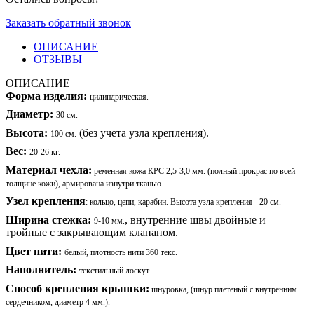
Заказать обратный звонок
ОПИСАНИЕ
ОТЗЫВЫ
ОПИСАНИЕ
Форма изделия:
цилиндрическая.
Диаметр:
30 см.
Высота:
(без учета узла крепления).
100 см.
Вес:
20-26 кг.
Материал чехла:
ременная кожа КРС 2,5-3,0 мм. (полный прокрас по всей
толщине кожи), армирована изнутри тканью.
Узел крепления
: кольцо, цепи, карабин. Высота узла крепления - 20 см.
Ширина стежка:
,
внутренние швы двойные и
9-10 мм.
тройные с закрывающим клапаном.
Цвет нити:
белый, плотность нити 360 текс.
Наполнитель:
текстильный лоскут.
Способ крепления крышки:
шнуровка, (шнур плетеный с внутренним
сердечником, диаметр 4 мм.).