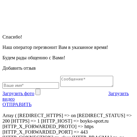
Cпасибо!
Наш оператор перезвонит Вам в указанное время!
Будем рады общению с Вами!
Добавить отзыв
Загрузить фото
Загрузить
видео
ОТПРАВИТЬ
Array ( [REDIRECT_HTTPS] => on [REDIRECT_STATUS] =>
200 [HTTPS] => 1 [HTTP_HOST] => boyko-sport.ru
[HTTP_X_FORWARDED_PROTO] => https
[HTTP_X_FORWARDED_PORT] => 443