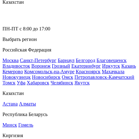
Казахстан
ПН-ПТ с 8:00 до 17:00
Выбрать регион
Российская Федерация
Москва
Санкт-Петербург
Барнаул
Белгород
Благовещенск
Владивосток
Воронеж
Грозный
Екатеринбург
Иркутск
Казань
Кемерово
Комсомольск-на-Амуре
Красноярск
Махачкала
Новокузнецк
Новосибирск
Омск
Петропавловск-Камчатский
Томск
Уфа
Хабаровск
Челябинск
Якутск
Казахстан
Астана
Алматы
Республика Беларусь
Минск
Гомель
Киргизия