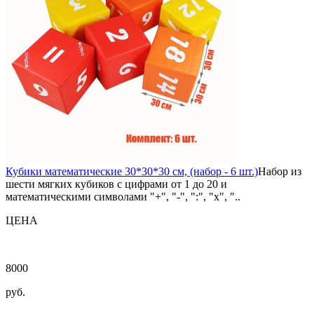
Кубики математические 30*30*30 см, (набор - 6 шт.)
Набор из
шести мягких кубиков с цифрами от 1 до 20 и
математическими символами "+", "-", ":", "x", "..
ЦЕНА
8000
руб.