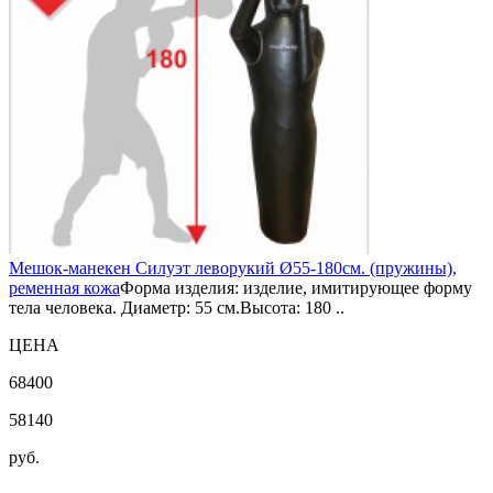
Мешок-манекен Силуэт леворукий Ø55-180см. (пружины),
ременная кожа
Форма изделия: изделие, имитирующее форму
тела человека. Диаметр: 55 см.Высота: 180 ..
ЦЕНА
68400
58140
руб.