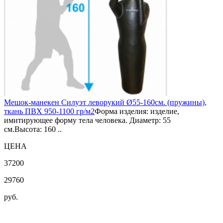
Мешок-манекен Силуэт леворукий Ø55-160см. (пружины),
ткань ПВХ 950-1100 гр/м2
Форма изделия: изделие,
имитирующее форму тела человека. Диаметр: 55
см.Высота: 160 ..
ЦЕНА
37200
29760
руб.