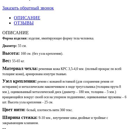
Заказать обратный звонок
ОПИСАНИЕ
ОТЗЫВЫ
ОПИСАНИЕ
Форма изделия:
изделие, имитирующее форму тела человека.
Диаметр:
55 см
.
Высота:
160 см. (без узла крепления).
Вес:
55-65 кг.
Материал чехла:
ременная кожа КРС 3,5-4,0 мм. (полный прокрас по всей
толщине кожи), армирована изнутри тканью.
Узел крепления:
ремни с кожаной вставкой (для сохранения ремня от
истирания) и металлическим наконечником в виде треугольника (толщина прута 8
мм.), оцинкованный металлический диск (диаметр – 180 мм, толщина – 5 мм.)
вращающийся вокруг своей оси на упорном подшипнике, оцинкованные пружины – 6
шт. Высота узла крепления - 25 см.
Цвет нити:
белый, плотность нити 360 текс.
Ширина стежка:
9-10 мм.,
внутренние швы двойные и тройные с
закрывающим клапаном.