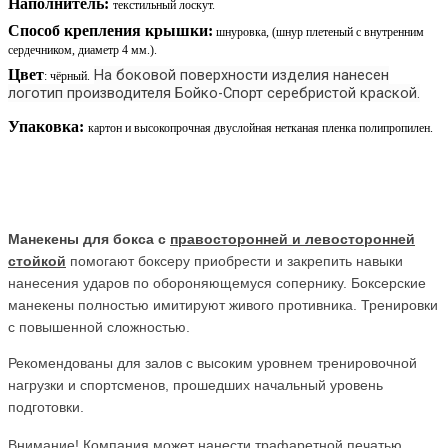
Наполнитель:
текстильный лоскут.
Способ крепления крышки:
шнуровка, (шнур плетеный с внутренним
сердечником, диаметр 4 мм.).
Цвет
На боковой поверхности изделия нанесен
: чёрный.
логотип производителя Бойко-Спорт серебристой краской.
Упаковка:
картон и высокопрочная двуслойная нетканая пленка полипропилен.
Манекены для бокса с
правосторонней и левосторонней
стойкой
помогают боксеру приобрести и закрепить навыки
нанесения ударов по обороняющемуся сопернику. Боксерские
манекены полностью имитируют живого противника. Тренировки
с повышенной сложностью.
Рекомендованы для залов с высоким уровнем тренировочной
нагрузки и спортсменов, прошедших начальный уровень
подготовки.
Внимание! Компания может нанести трафаретной печатью