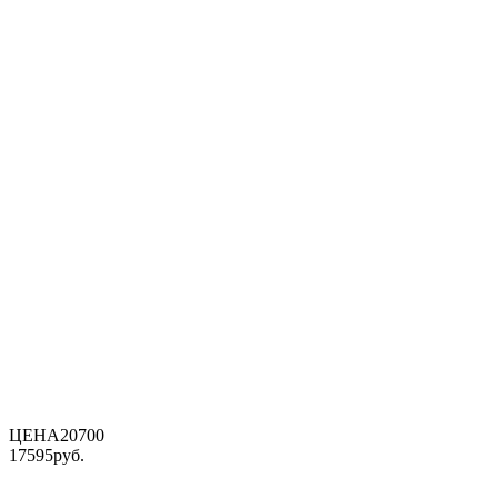
ЦЕНА
20700
17595
руб.